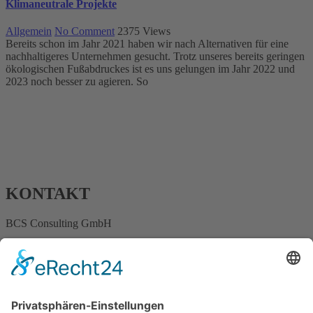
Klimaneutrale Projekte
Allgemein
No Comment
2375
Views
Bereits schon im Jahr 2021 haben wir nach Alternativen für eine
nachhaltigeres Unternehmen gesucht. Trotz unseres bereits geringen
ökologischen Fußabdruckes ist es uns gelungen im Jahr 2022 und
2023 noch besser zu agieren. So
KONTAKT
BCS Consulting GmbH
Ostertorstraße 9
32312 Lübbecke
info@consulting-bcs.de
+49 178 44 164 24