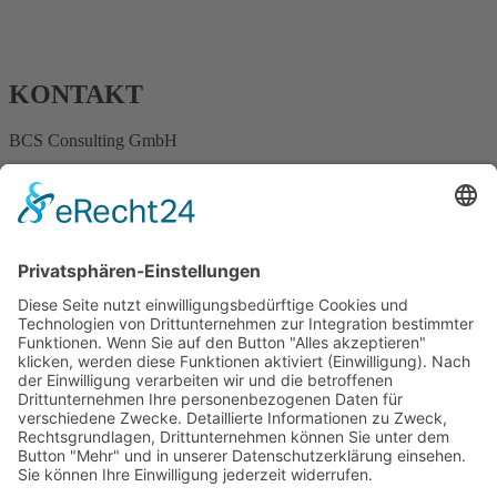
KONTAKT
BCS Consulting GmbH
Ostertorstraße 9
32312 Lübbecke
info@consulting-bcs.de
+49 178 44 164 24
INFORMATIONEN
Impressum
Datenschutz
Know-how