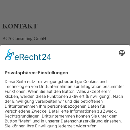
KONTAKT
BCS Consulting GmbH
Ostertorstraße 9
32312 Lübbecke
info@consulting-bcs.de
+49 178 44 164 24
INFORMATIONEN
Impressum
Datenschutz
Know-how