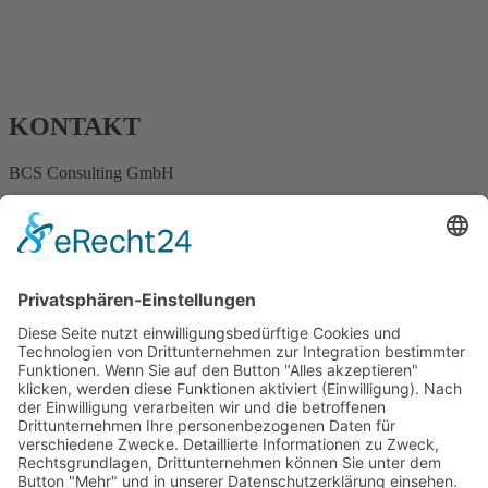
KONTAKT
BCS Consulting GmbH
Ostertorstraße 9
32312 Lübbecke
info@consulting-bcs.de
+49 178 44 164 24
INFORMATIONEN
Impressum
Datenschutz